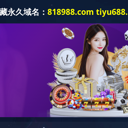
方网站-MK体育(中
走进诚
产品中
新闻资
人才
国)
信
心
讯
聘
走进诚信
，物流运输于一体的大型精细化学制造企业、中国民营50
容厂貌
视频中心