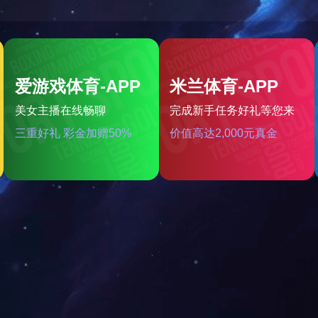
公司图片
办公环境
<
1
>