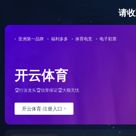
mk官
集技术研发、生产加工、销售服务
公司简介
企业文化
资质荣誉
厂